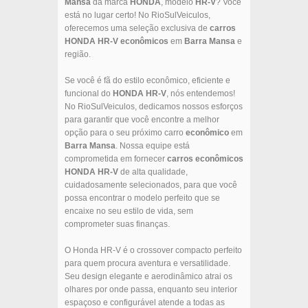
Mansa
da marca
HONDA
, modelo
HR-V
? Você
está no lugar certo! No RioSulVeiculos,
oferecemos uma seleção exclusiva de
carros
HONDA
HR-V
econômicos
em
Barra Mansa
e
região.
Se você é fã do estilo econômico, eficiente e
funcional do
HONDA
HR-V
, nós entendemos!
No RioSulVeiculos, dedicamos nossos esforços
para garantir que você encontre a melhor
opção para o seu próximo carro
econômico
em
Barra Mansa
. Nossa equipe está
comprometida em fornecer
carros econômicos
HONDA
HR-V
de alta qualidade,
cuidadosamente selecionados, para que você
possa encontrar o modelo perfeito que se
encaixe no seu estilo de vida, sem
comprometer suas finanças.
O Honda HR-V é o crossover compacto perfeito
para quem procura aventura e versatilidade.
Seu design elegante e aerodinâmico atrai os
olhares por onde passa, enquanto seu interior
espaçoso e configurável atende a todas as