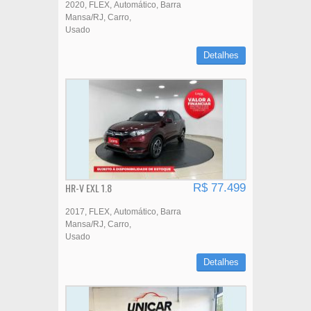
2020
FLEX
Automático
Barra
Mansa/RJ
Carro
Usado
Detalhes
HR-V EXL 1.8
R$ 77.499
2017
FLEX
Automático
Barra
Mansa/RJ
Carro
Usado
Detalhes