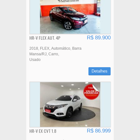
HR-V FLEX AUT. 4P
R$ 89.900
2018
FLEX
Automático
Barra
Mansa/RJ
Carro
Usado
Detalhes
HR-V EX CVT 1.8
R$ 86.999