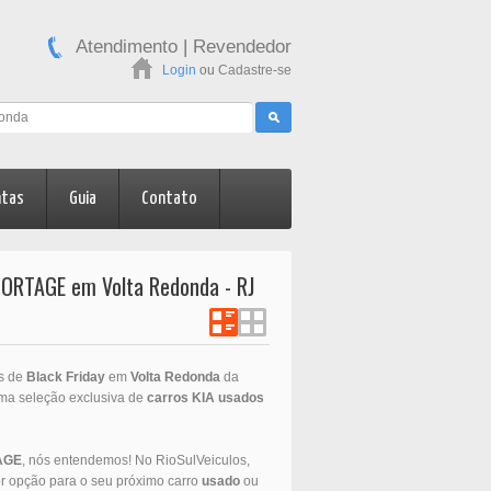
Atendimento
|
Revendedor
Login
ou
Cadastre-se
ntas
Guia
Contato
SPORTAGE em Volta Redonda - RJ
s de
Black Friday
em
Volta Redonda
da
uma seleção exclusiva de
carros
KIA
usados
AGE
, nós entendemos! No RioSulVeiculos,
r opção para o seu próximo carro
usado
ou