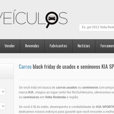
Vender
Revendas
Fabricantes
Notícias
Ferrame
Carros
black friday de usados e seminovos KIA 
Se você está em busca de
carros usados
ou
seminovos
com preço
marca
KIA
, chegou ao lugar certo! No RioSulVeiculos, oferecemos 
ou
seminovos
em
Volta Redonda
e região.
Se você é fã do estilo, desempenho e confiabilidade do
KIA
SPORT
dedicamos nossos esforços para garantir que você encontre a melho