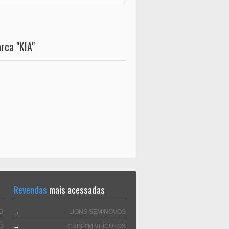
rca "KIA"
Revendas
mais acessadas
O
→
LIONS SEMINOVOS
O
→
CRISPIM VEÍCULOS