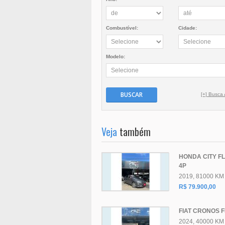
Combustível:
Cidade:
Modelo:
BUSCAR
[+] Busca
Veja
também
HONDA CITY FL
4P
2019, 81000 KM
R$ 79.900,00
FIAT CRONOS 
2024, 40000 KM