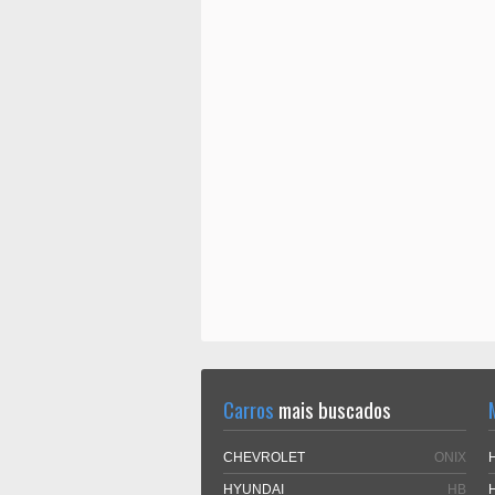
Carros
mais buscados
CHEVROLET
ONIX
HYUNDAI
HB