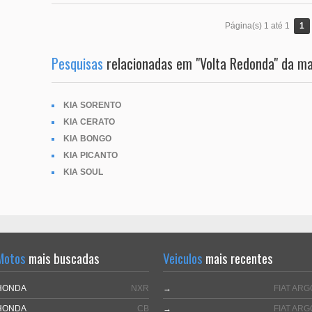
1
Página(s) 1 até 1
Pesquisas
relacionadas em "Volta Redonda" da ma
KIA SORENTO
KIA CERATO
KIA BONGO
KIA PICANTO
KIA SOUL
Motos
mais buscadas
Veiculos
mais recentes
HONDA
NXR
→
FIAT ARG
HONDA
CB
→
FIAT ARG