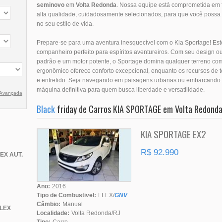
seminovo
em
Volta Redonda
. Nossa equipe está comprometida em 
alta qualidade, cuidadosamente selecionados, para que você possa 
no seu estilo de vida.
Prepare-se para uma aventura inesquecível com o Kia Sportage! Es
companheiro perfeito para espíritos aventureiros. Com seu design o
padrão e um motor potente, o Sportage domina qualquer terreno com 
ergonômico oferece conforto excepcional, enquanto os recursos de
e entretido. Seja navegando em paisagens urbanas ou embarcando e
máquina definitiva para quem busca liberdade e versatilidade.
 Avançada
Black
friday de Carros KIA SPORTAGE em Volta Redonda
KIA SPORTAGE EX2
R$ 92.990
EX AUT.
Ano:
2016
Tipo de Combustivel:
FLEX/
GNV
Câmbio:
Manual
FLEX
Localidade:
Volta Redonda/RJ