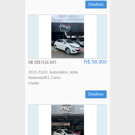
Detalhes
HB 20S FLEX AUT.
R$ 58.900
2015
FLEX
Automático
Volta
Redonda/RJ
Carro
Usado
Detalhes