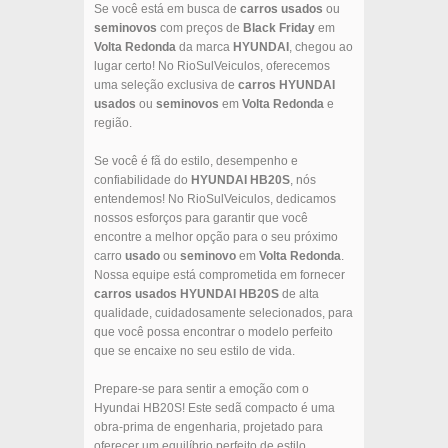
Se você está em busca de
carros usados
ou
seminovos
com preços de
Black Friday
em
Volta Redonda
da marca
HYUNDAI
, chegou ao
lugar certo! No RioSulVeiculos, oferecemos
uma seleção exclusiva de
carros
HYUNDAI
usados
ou
seminovos
em
Volta Redonda
e
região.
Se você é fã do estilo, desempenho e
confiabilidade do
HYUNDAI
HB20S
, nós
entendemos! No RioSulVeiculos, dedicamos
nossos esforços para garantir que você
encontre a melhor opção para o seu próximo
carro
usado
ou
seminovo
em
Volta Redonda
.
Nossa equipe está comprometida em fornecer
carros usados
HYUNDAI
HB20S
de alta
qualidade, cuidadosamente selecionados, para
que você possa encontrar o modelo perfeito
que se encaixe no seu estilo de vida.
Prepare-se para sentir a emoção com o
Hyundai HB20S! Este sedã compacto é uma
obra-prima de engenharia, projetado para
oferecer um equilíbrio perfeito de estilo,