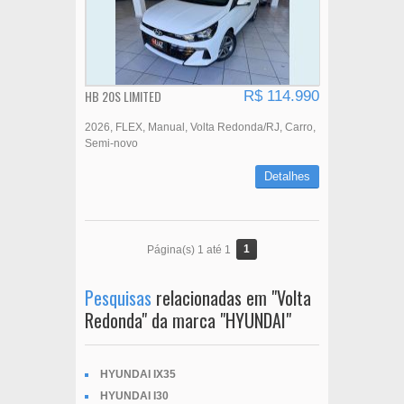
HB 20S LIMITED
R$ 114.990
2026
FLEX
Manual
Volta Redonda/RJ
Carro
Semi-novo
Detalhes
1
Página(s) 1 até 1
Pesquisas
relacionadas em "Volta
Redonda" da marca "HYUNDAI"
HYUNDAI IX35
HYUNDAI I30