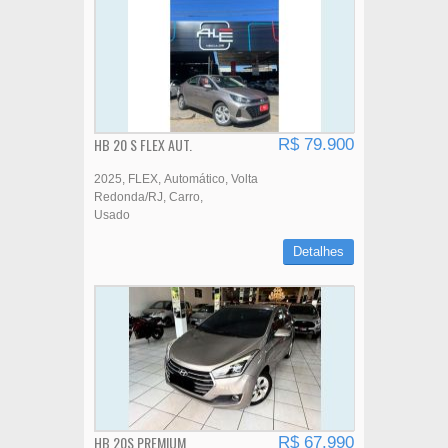
HB 20 S FLEX AUT.
R$ 79.900
2025
FLEX
Automático
Volta
Redonda/RJ
Carro
Usado
Detalhes
HB 20S PREMIUM
R$ 67.990