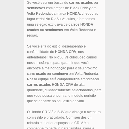
Se você está em busca de
carros usados
ou
seminovos
com preços de
Black Friday
em
Volta Redonda
da marca
HONDA
, chegou ao
lugar certo! No RioSulVeiculos, oferecemos
uma seleção exclusiva de
carros
HONDA
usados
ou
seminovos
em
Volta Redonda
e
região.
Se você é fã do estilo, desempenho e
confiabilidade do
HONDA
CRV
, nós
entendemos! No RioSulVeiculos, dedicamos
nossos esforços para garantir que você
encontre a melhor opção para o seu próximo
carro
usado
ou
seminovo
em
Volta Redonda
.
Nossa equipe está comprometida em fornecer
carros usados
HONDA
CRV
de alta
qualidade, cuidadosamente selecionados, para
que você possa encontrar o modelo perfeito
que se encaixe no seu estilo de vida.
O Honda CR-V é o SUV que abraça a aventura
com estilo e praticidade. Com seu design
robusto e interior espaçoso, o CR-V é o
companheiro perfeito para famílias ativas e