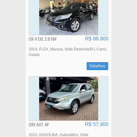
CR-V EXL 2.0 16V
R$ 88.900
2014
FLEX
Manual
Volta Redonda/RJ
Carro
Usado
Detalhes
CRV AUT. 4P
R$ 57.900
2010
GASOLINA
Automático
Volta