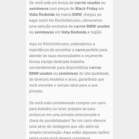
Se você está em busca de
carros usados
ou
seminovos
com preços de
Black Friday
em
Volta Redonda
da marca
BMW
, chegou ao
lugar certo! No RioSulVeiculos, oferecemos
uma seleção exclusiva de
carros
BMW
usados
ou
seminovos
em
Volta Redonda
e região.
Aqui no RioSulVeiculos, entendemos a
importância de encontrar o
carro
perfeito para
atender às suas necessidades e orçamento.
Nossa equipe dedicada trabalha
constantemente para disponibilizar
carros
BMW
usados
ou
seminovos
de alta qualidade,
de diversos modelos e anos, garantindo que
você encontre o veículo ideal para a sua
jornada.
Se você está considerando comprar um carro
para trabalho ou lazer, prepare-se para
embarcar em uma jornada emocionante e
cheia de possibilidades! Ter um carro oferece
uma série de vantagens que vão além da
simples locomoção. Aqui estão algumas razões
pelas quais você deveria considerar