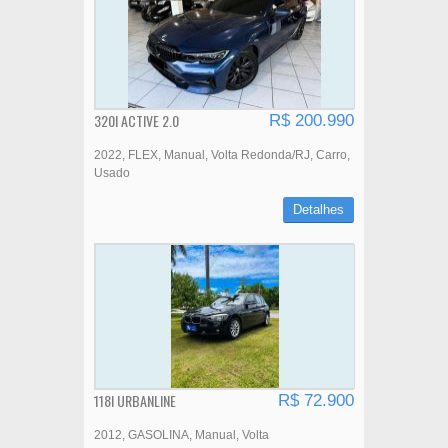
320I ACTIVE 2.0
R$ 200.990
2022
FLEX
Manual
Volta Redonda/RJ
Carro
Usado
Detalhes
118I URBANLINE
R$ 72.900
2012
GASOLINA
Manual
Volta