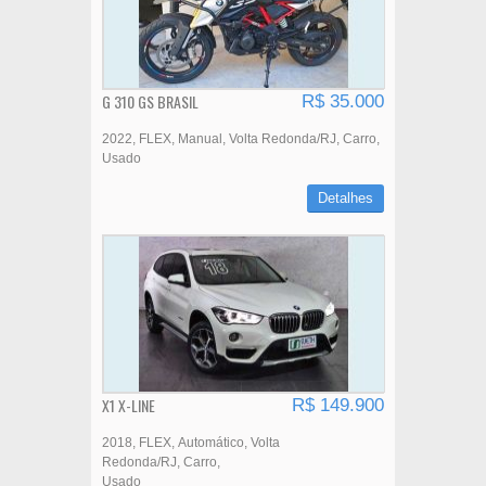
G 310 GS BRASIL
R$ 35.000
2022
FLEX
Manual
Volta Redonda/RJ
Carro
Usado
Detalhes
X1 X-LINE
R$ 149.900
2018
FLEX
Automático
Volta
Redonda/RJ
Carro
Usado