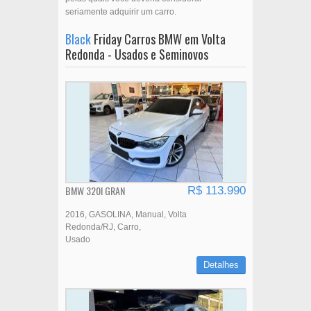
seriamente adquirir um carro.
Black
Friday Carros BMW em Volta
Redonda - Usados e Seminovos
BMW 320I GRAN
R$ 113.990
2016
GASOLINA
Manual
Volta
Redonda/RJ
Carro
Usado
Detalhes