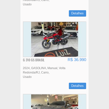
Redonda/RJ
Carro
Usado
Detalhes
G 310 GS BRASIL
R$ 36.990
2024
GASOLINA
Manual
Volta
Redonda/RJ
Carro
Usado
Detalhes