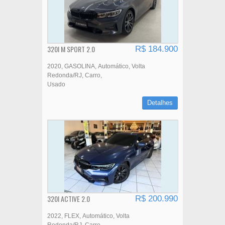
320I M SPORT 2.0
R$ 184.900
2020
GASOLINA
Automático
Volta
Redonda/RJ
Carro
Usado
Detalhes
320I ACTIVE 2.0
R$ 200.990
2022
FLEX
Automático
Volta