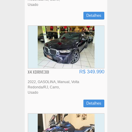
Usado
Detalhes
X4 XDRIVE30I
R$ 349.990
2022
GASOLINA
Manual
Volta
Redonda/RJ
Carro
Usado
Detalhes