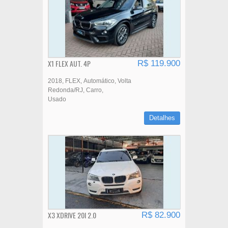
X1 FLEX AUT. 4P
R$ 119.900
2018
FLEX
Automático
Volta
Redonda/RJ
Carro
Usado
Detalhes
X3 XDRIVE 20I 2.0
R$ 82.900