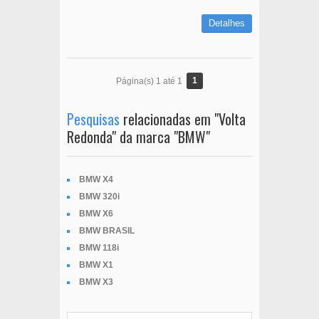
Detalhes
1
Página(s) 1 até 1
Pesquisas
relacionadas em "Volta
Redonda" da marca "BMW"
BMW X4
BMW 320i
BMW X6
BMW BRASIL
BMW 118i
BMW X1
BMW X3