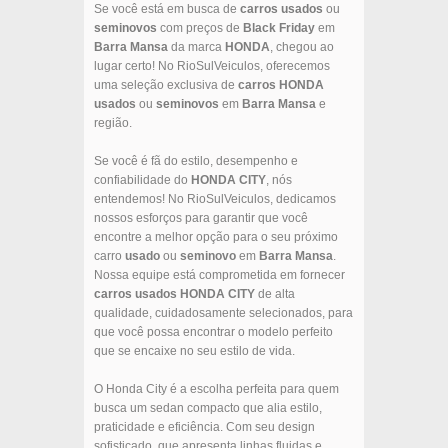
Se você está em busca de
carros usados
ou
seminovos
com preços de
Black Friday
em
Barra Mansa
da marca
HONDA
, chegou ao
lugar certo! No RioSulVeiculos, oferecemos
uma seleção exclusiva de
carros
HONDA
usados
ou
seminovos
em
Barra Mansa
e
região.
Se você é fã do estilo, desempenho e
confiabilidade do
HONDA
CITY
, nós
entendemos! No RioSulVeiculos, dedicamos
nossos esforços para garantir que você
encontre a melhor opção para o seu próximo
carro
usado
ou
seminovo
em
Barra Mansa
.
Nossa equipe está comprometida em fornecer
carros usados
HONDA
CITY
de alta
qualidade, cuidadosamente selecionados, para
que você possa encontrar o modelo perfeito
que se encaixe no seu estilo de vida.
O Honda City é a escolha perfeita para quem
busca um sedan compacto que alia estilo,
praticidade e eficiência. Com seu design
sofisticado, que apresenta linhas fluidas e