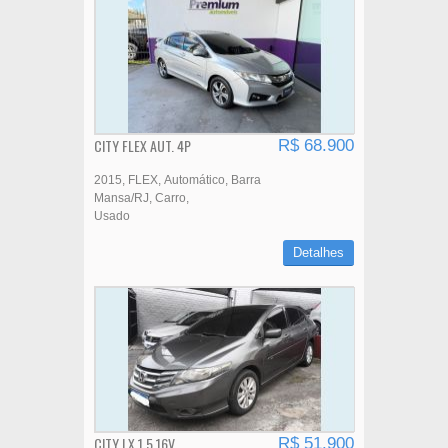
CITY FLEX AUT. 4P
R$ 68.900
2015
FLEX
Automático
Barra
Mansa/RJ
Carro
Usado
Detalhes
CITY LX 1.5 16V
R$ 51.900