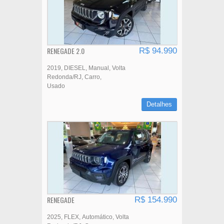
RENEGADE 2.0
R$ 94.990
2019
DIESEL
Manual
Volta
Redonda/RJ
Carro
Usado
Detalhes
RENEGADE
R$ 154.990
2025
FLEX
Automático
Volta