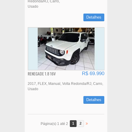
Redonda/RJ
Carro
Usado
Detalhes
RENEGADE 1.8 16V
R$ 69.990
2017
FLEX
Manual
Volta Redonda/RJ
Carro
Usado
Detalhes
1
2
Página(s) 1 até 2