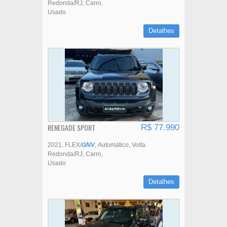
Redonda/RJ
Carro
Usado
Detalhes
RENEGADE SPORT
R$ 77.990
2021
FLEX/
GNV
Automático
Volta
Redonda/RJ
Carro
Usado
Detalhes