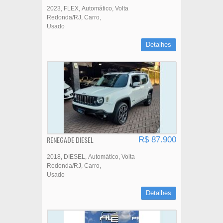
2023
FLEX
Automático
Volta
Redonda/RJ
Carro
Usado
Detalhes
RENEGADE DIESEL
R$ 87.900
2018
DIESEL
Automático
Volta
Redonda/RJ
Carro
Usado
Detalhes