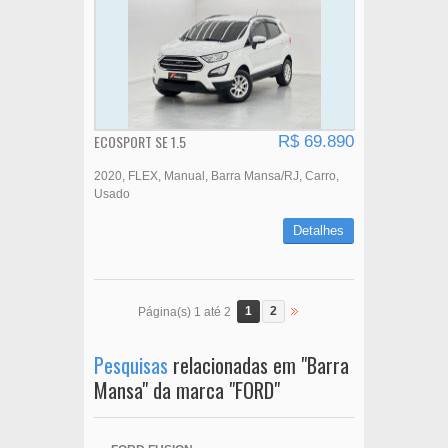
ECOSPORT SE 1.5
R$ 69.890
2020
FLEX
Manual
Barra Mansa/RJ
Carro
Usado
Detalhes
1
2
Página(s) 1 até 2
Pesquisas
relacionadas em "Barra
Mansa" da marca "FORD"