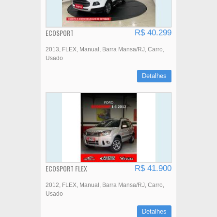
ECOSPORT
R$ 40.299
2013
FLEX
Manual
Barra Mansa/RJ
Carro
Usado
Detalhes
ECOSPORT FLEX
R$ 41.900
2012
FLEX
Manual
Barra Mansa/RJ
Carro
Usado
Detalhes