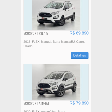
ECOSPORT FSL 1.5
R$ 69.890
2018
FLEX
Manual
Barra Mansa/RJ
Carro
Usado
Detalhes
ECOSPORT ATM4AT
R$ 79.890
2020
FLEX
Automático
Barra