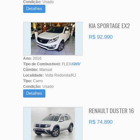
Condição:
Usado
Detalhes
KIA SPORTAGE EX2
R$ 92.990
Ano:
2016
Tipo de Combustivel:
FLEX/
GNV
Câmbio:
Manual
Localidade:
Volta Redonda/RJ
Tipo:
Carro
Condição:
Usado
Detalhes
RENAULT DUSTER 16
R$ 74.890