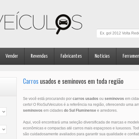
Vender
Revendas
Fabricantes
Notícias
Ferrame
Carros
usados e seminovos em toda região
Se você está procurando por
carros usados
ou
seminovos
em cid
certo! O RioSulVeiculos é a referência na região, oferecendo uma 
seminovos
em cidades
do Sul Fluminense
e arredores.
Aqui, você encontrará uma seleção diversificada de marcas e mode
econômicas e compactas até carros mais espaçosos e luxuosos. Tod
são cuidadosamente avaliados para garantir sua qualidade e confiab