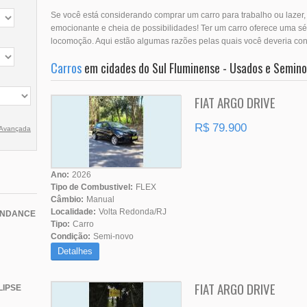
Se você está considerando comprar um carro para trabalho ou laze
emocionante e cheia de possibilidades! Ter um carro oferece uma s
locomoção. Aqui estão algumas razões pelas quais você deveria cons
Carros
em cidades do Sul Fluminense - Usados e Semin
FIAT ARGO DRIVE
R$ 79.900
 Avançada
Ano:
2026
Tipo de Combustivel:
FLEX
Câmbio:
Manual
Localidade:
Volta Redonda/RJ
ENDANCE
Tipo:
Carro
Condição:
Semi-novo
Detalhes
FIAT ARGO DRIVE
LIPSE