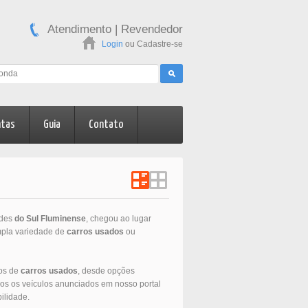
Atendimento
|
Revendedor
Login
ou
Cadastre-se
ntas
Guia
Contato
ades
do Sul Fluminense
, chegou ao lugar
ampla variedade de
carros usados
ou
los de
carros usados
, desde opções
os os veículos anunciados em nosso portal
ilidade.