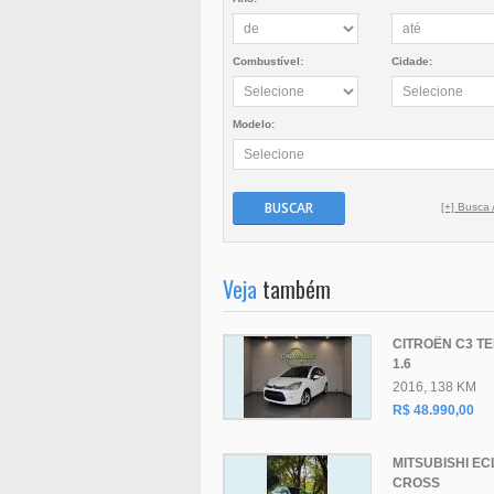
Combustível:
Cidade:
Modelo:
BUSCAR
[+] Busca
Veja
também
CITROËN C3 T
1.6
2016, 138 KM
R$ 48.990,00
MITSUBISHI EC
CROSS