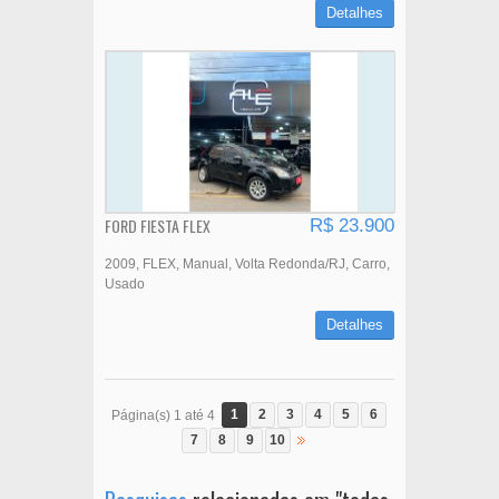
Detalhes
FORD FIESTA FLEX
R$ 23.900
2009
FLEX
Manual
Volta Redonda/RJ
Carro
Usado
Detalhes
1
2
3
4
5
6
Página(s) 1 até 4
7
8
9
10