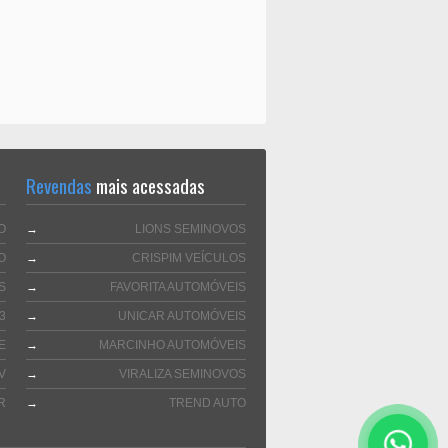
Revendas
mais acessadas
O
→
LIONS SEMINOVOS
O
→
CRISPIM VEÍCULOS
S
→
FAVORITA AUTOMÓVEIS
3
→
UNICAR AUTOMÓVEIS
E
→
MARCINHO AUTOMÓVEIS
V
→
VIRALIZA SEMINOVOS
R
→
TREND AUTO