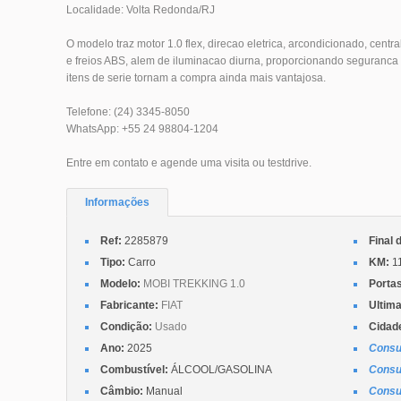
Localidade: Volta Redonda/RJ
O modelo traz motor 1.0 flex, direcao eletrica, arcondicionado, central
e freios ABS, alem de iluminacao diurna, proporcionando seguranca 
itens de serie tornam a compra ainda mais vantajosa.
Telefone: (24) 3345-8050
WhatsApp: +55 24 98804-1204
Entre em contato e agende uma visita ou testdrive.
Informações
Ref:
2285879
Final 
Tipo:
Carro
KM:
1
Modelo:
MOBI TREKKING 1.0
Porta
Fabricante:
FIAT
Ultima
Condição:
Usado
Cidad
Ano:
2025
Consu
Combustível:
ÁLCOOL/GASOLINA
Consu
Câmbio:
Manual
Consu