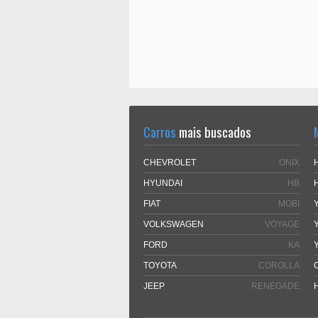
Carros
mais buscados
CHEVROLET
ONIX
HYUNDAI
HB
FIAT
MOBI
VOLKSWAGEN
VOYAGE
FORD
KA
TOYOTA
COROLLA
JEEP
RENEGADE