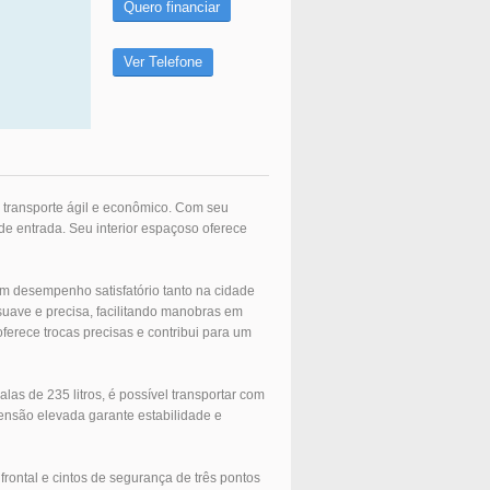
Quero financiar
Ver Telefone
 transporte ágil e econômico. Com seu
de entrada. Seu interior espaçoso oferece
um desempenho satisfatório tanto na cidade
suave e precisa, facilitando manobras em
erece trocas precisas e contribui para um
as de 235 litros, é possível transportar com
ensão elevada garante estabilidade e
rontal e cintos de segurança de três pontos