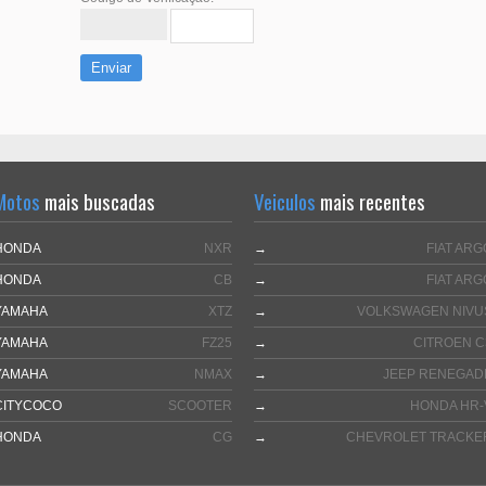
Enviar
Motos
mais buscadas
Veiculos
mais recentes
HONDA
NXR
→
FIAT ARG
HONDA
CB
→
FIAT ARG
YAMAHA
XTZ
→
VOLKSWAGEN NIVU
YAMAHA
FZ25
→
CITROEN C
YAMAHA
NMAX
→
JEEP RENEGAD
CITYCOCO
SCOOTER
→
HONDA HR-
HONDA
CG
→
CHEVROLET TRACKE