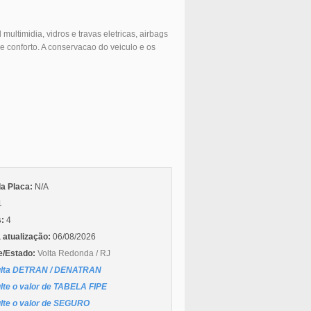
 multimidia, vidros e travas eletricas, airbags
e conforto. A conservacao do veiculo e os
da Placa:
N/A
1
s:
4
 atualização:
06/08/2026
e/Estado:
Volta Redonda / RJ
lta DETRAN / DENATRAN
lte o valor de TABELA FIPE
lte o valor de SEGURO