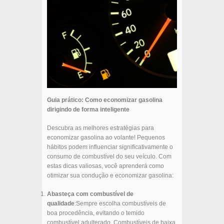
Guia prático: Como economizar gasolina
dirigindo de forma inteligente
Descubra as melhores estratégias para
economizar gasolina ao volante! Pequenos
hábitos podem influenciar significativamente o
consumo de combustível do seu veículo. Com
estas dicas valiosas, você aprenderá como
otimizar sua condução e economizar gasolina:
Abasteça com combustível de
qualidade
:Sempre escolha combustíveis de
boa procedência, evitando o temido
combustível adulterado. Combustíveis de baixa