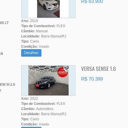
R$ 63.900
Ano:
2019
IX LT
Tipo de Combustivel:
FLEX
Câmbio:
Manual
Localidade:
Barra Mansa/RJ
Tipo:
Carro
Condição:
Usado
Detalhes
AN
VERSA SENSE 1.6
R$ 70.399
EW SI 2.0
M
Ano:
2022
Tipo de Combustivel:
FLEX
Câmbio:
Automático
Localidade:
Barra Mansa/RJ
Tipo:
Carro
Condição:
Usado