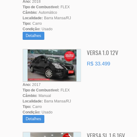
Ano:
2018
Tipo de Combustivel:
FLEX
Câmbio:
Automático
Localidade:
Barra Mansa/RJ
Tipo:
Carro
Condição:
Usado
Detalhes
VERSA 1.0 12V
R$ 33.499
Ano:
2017
Tipo de Combustivel:
FLEX
Câmbio:
Manual
Localidade:
Barra Mansa/RJ
Tipo:
Carro
Condição:
Usado
Detalhes
VERSA SL 1.6 16V