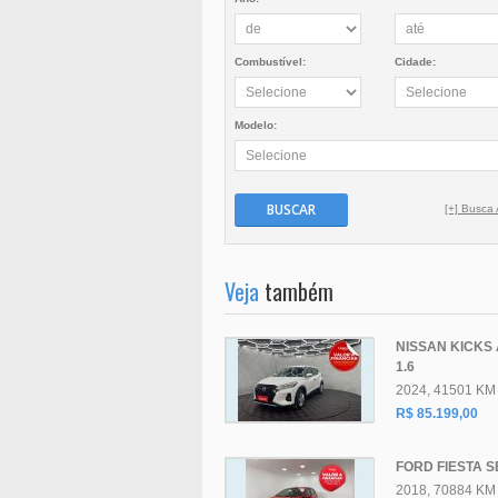
Combustível:
Cidade:
Modelo:
BUSCAR
[+] Busca
Veja
também
NISSAN KICKS 
1.6
2024, 41501 KM
R$ 85.199,00
FORD FIESTA SE
2018, 70884 KM