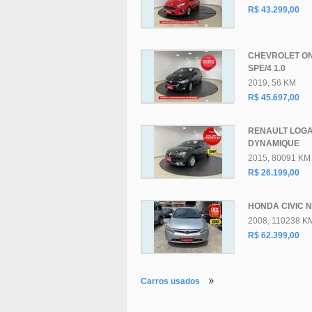
R$ 43.299,00
CHEVROLET ON
SPE/4 1.0
2019, 56 KM
R$ 45.697,00
RENAULT LOG
DYNAMIQUE
2015, 80091 KM
R$ 26.199,00
HONDA CIVIC N
2008, 110238 K
R$ 62.399,00
Carros usados