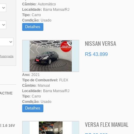
Câmbio:
Automático
Localidade:
Barra Mansa/RJ
Tipo:
Carro
Condição:
Usado
Detalhes
NISSAN VERSA
R$ 43.899
 Avançada
Ano:
2021
Tipo de Combustivel:
FLEX
Câmbio:
Manual
Localidade:
Barra Mansa/RJ
ACTIVE
Tipo:
Carro
Condição:
Usado
Detalhes
VERSA FLEX MANUAL
 1.6 16V